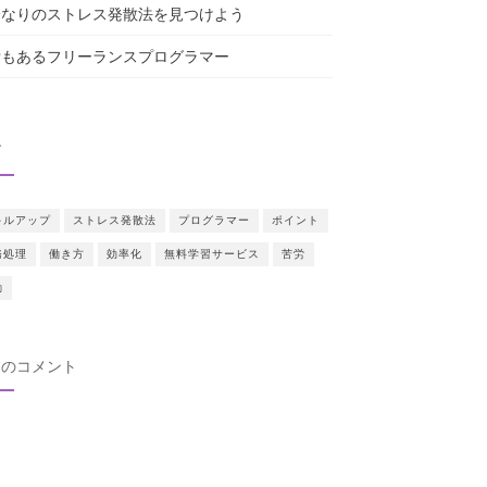
分なりのストレス発散法を見つけよう
労もあるフリーランスプログラマー
グ
キルアップ
ストレス発散法
プログラマー
ポイント
務処理
働き方
効率化
無料学習サービス
苦労
動
近のコメント