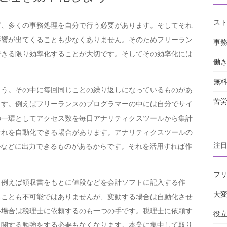
ス
ど、多くの事務処理を自分で行う必要があります。そしてそれ
影響が出てくることも少なくありません。そのためフリーラン
事
できる限り効率化することが大切です。そしてその効率化には
働
無
ょう。その中に毎回同じことの繰り返しになっているものがあ
苦
ます。例えばフリーランスのプログラマーの中には自分でサイ
の一環としてアクセス数を毎日アナリティクスツールから集計
それを自動化できる場合があります。アナリティクスツールの
注
ルなどに出力できるものがあるからです。それを活用すれば作
フ
。例えば領収書をもとに値段などを会計ソフトに記入する作
大
ることも不可能ではありませんが、変動する場合は自動化させ
い場合は税理士に依頼するのも一つの手です。税理士に依頼す
役
に関する勉強をする必要もなくなります。本業に集中して取り