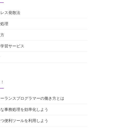
トレス発散法
務処理
き方
料学習サービス
労
目！
リーランスプログラマーの働き方とは
変な事務処理を効率化しよう
立つ便利ツールを利用しよう