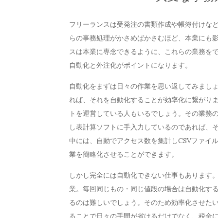
フリーランスは受発注の書類作成や帳簿付けな
らの事務処理がかさめばかさむほど、本業にも
スは本業に専念できるように、これらの業務を
自動化と外注化がポイントになります。
自動化をまずは日々の作業を思い返してみまし
れば、それを自動化することが効率化に繋がり
トを運営している人もいるでしょう。その業務
し表計算ソフトに手入力しているのであれば、
中には、自動でアクセス数を集計しCSVファイ
業を簡略化させることができます。
しかし完全には自動化できない仕事もあります
業。毎回同じもの・同じ値段の場合は自動化す
るのは難しいでしょう。そのため効率化させた
ることで日々の手間が省けるだけでなく、税金