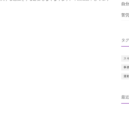
自
苦
タ
ス
事
運
最